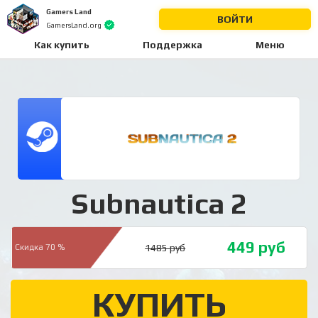
Gamers Land
ВОЙТИ
GamersLand.org
Как купить
Поддержка
Меню
Subnautica 2
449
руб
1485
руб
Скидка 70 %
КУПИТЬ