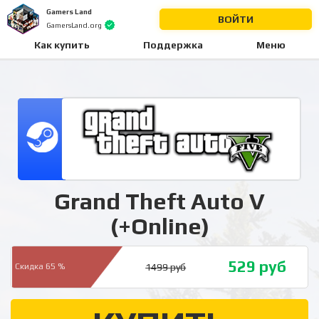
Gamers Land
ВОЙТИ
GamersLand.org
Как купить
Поддержка
Меню
Grand Theft Auto V
(+Online)
529
руб
1499
руб
Скидка 65 %